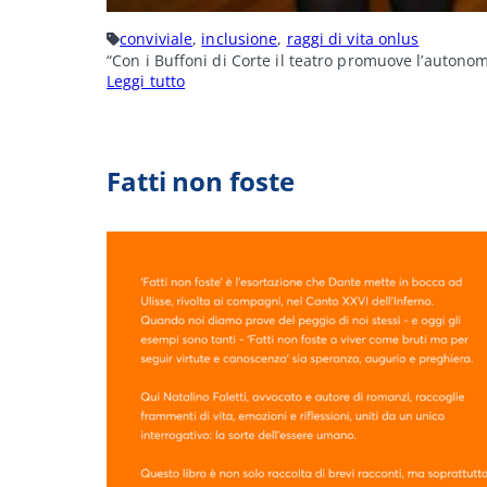
conviviale
, 
inclusione
, 
raggi di vita onlus
“Con i Buffoni di Corte il teatro promuove l’autonom
:
Leggi tutto
Con
i
Buffoni
di
Corte
Fatti non foste