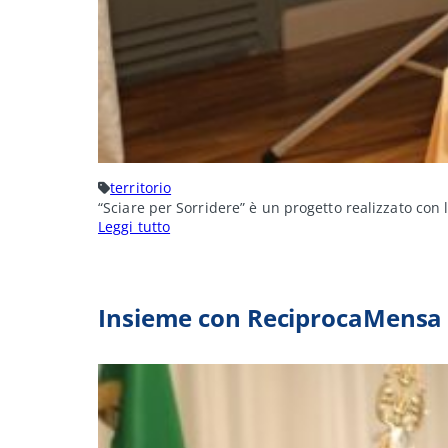
territorio
“Sciare per Sorridere” è un progetto realizzato con
:
Leggi tutto
Sciare
per
Sorridere
–
Insieme
Insieme con ReciprocaMensa
a
Totta