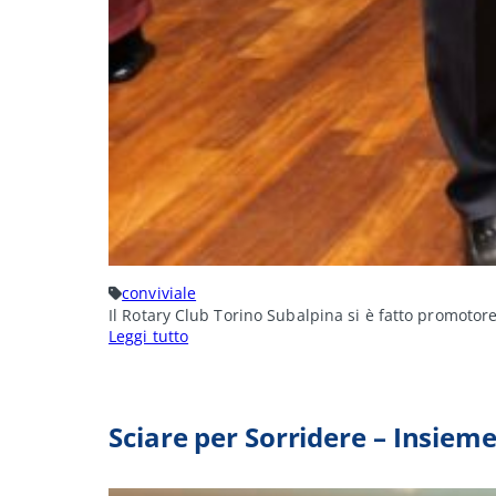
conviviale
Il Rotary Club Torino Subalpina si è fatto promot
:
Leggi tutto
No
alla
violenza
contro
le
Sciare per Sorridere – Insieme
donne