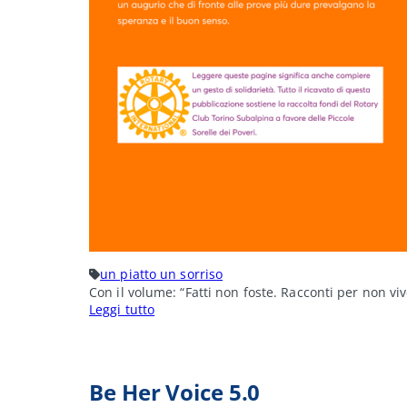
un piatto un sorriso
Con il volume: “Fatti non foste. Racconti per non vi
:
Leggi tutto
Fatti
non
foste
Be Her Voice 5.0